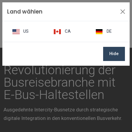
Land wählen
US
CA
DE
Hide
AUSGEWÄHLTE FALLSTUDIE
Revolutionierung der
Busreisebranche mit
E-Bus-Haltestellen
Ausgedehnte Intercity-Busnetze durch strategische
digitale Integration in den konventionellen Busverkehr.