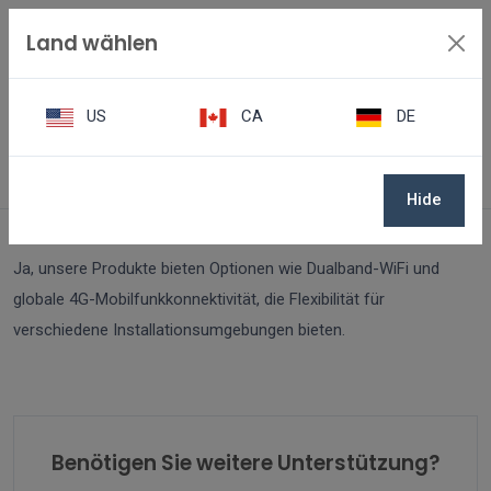
Land wählen
US
CA
DE
FAQ
Gibt es Optionen für drahtlose Verbindungen?
Hide
Ja, unsere Produkte bieten Optionen wie Dualband-WiFi und
globale 4G-Mobilfunkkonnektivität, die Flexibilität für
verschiedene Installationsumgebungen bieten.
Benötigen Sie weitere Unterstützung?