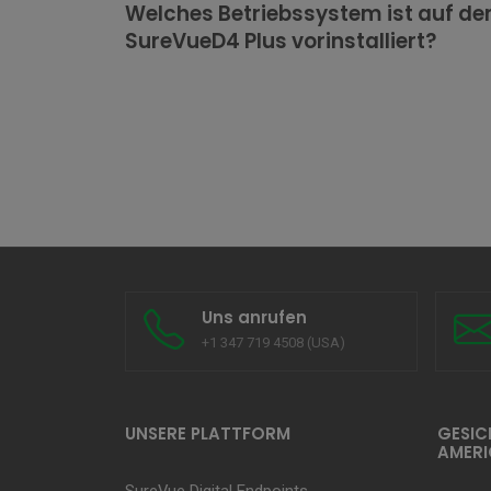
Welches Betriebssystem ist auf d
SureVueD4 Plus vorinstalliert?
Uns anrufen
+1 347 719 4508 (USA)
UNSERE PLATTFORM
GESIC
AMERI
SureVue Digital Endpoints