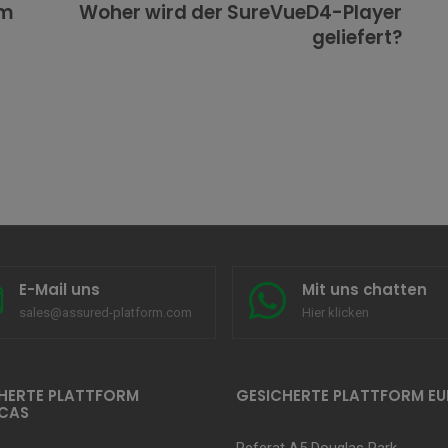
em
Woher wird der SureVueD4-Player
geliefert?
E-Mail uns
Mit uns chatten
sales@assured-platform.com
Hier klicken
HERTE PLATTFORM
GESICHERTE PLATTFORM E
CAS
Referat A5 Douglas Park