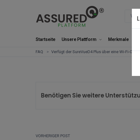
Startseite
Unsere Plattform
Merkmale
Un
FAQ
Verfügt der SureVueD4 Plus über eine Wi-Fi-Opti
Benötigen Sie weitere Unterstütz
VORHERIGER POST