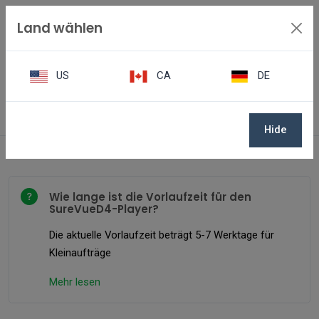
Land wählen
US
CA
DE
SureVueD4v2 FAQs
Hilfe
Hide
Wie lange ist die Vorlaufzeit für den
SureVueD4-Player?
Die aktuelle Vorlaufzeit beträgt 5-7 Werktage für
Kleinaufträge
Mehr lesen