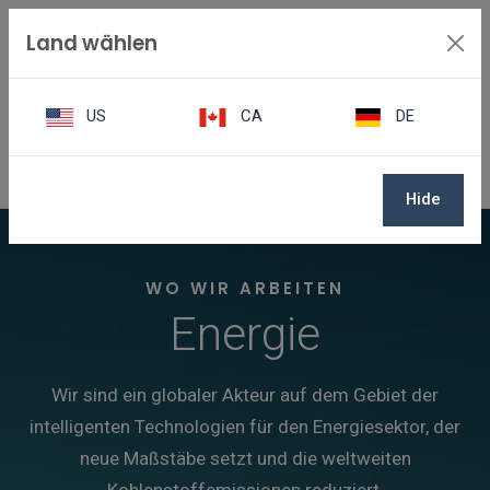
Land wählen
US
CA
DE
Sektoren
Energie
Hide
WO WIR ARBEITEN
Energie
Wir sind ein globaler Akteur auf dem Gebiet der
intelligenten Technologien für den Energiesektor, der
neue Maßstäbe setzt und die weltweiten