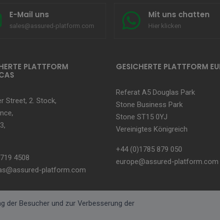
E-Mail uns
Mit uns chatten
sales@assured-platform.com
Hier klicken
HERTE PLATTFORM
GESICHERTE PLATTFORM E
CAS
Referat A5 Douglas Park
r Street, 2. Stock,
Stone Business Park
nce,
Stone ST15 0YJ
3,
Vereinigtes Königreich
+44 (0)1785 879 050
 719 4508
europe@assured-platform.com
as@assured-platform.com
g der Besucher und zur Verbesserung der