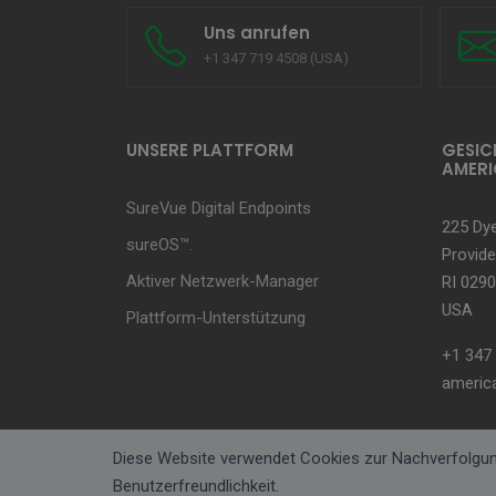
Uns anrufen
+1 347 719 4508 (USA)
UNSERE PLATTFORM
GESIC
AMERI
SureVue Digital Endpoints
225 Dye
sureOS™.
Provide
Aktiver Netzwerk-Manager
RI 0290
USA
Plattform-Unterstützung
+1 347
americ
Diese Website verwendet Cookies zur Nachverfolgun
Benutzerfreundlichkeit.