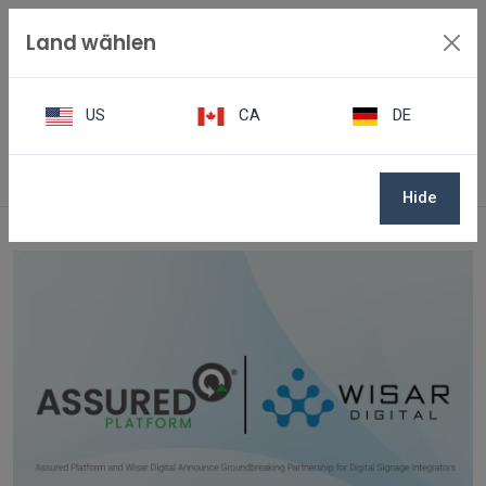
Land wählen
US
CA
DE
Nachrichten
Assured Platform und Wisar Digital geben bahnbrechende Pa
Hide