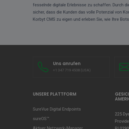
fesselnde digitale Erlebnisse zu schaffen. Durch d
sicher, dass die Kunden das volle Potenzial von K
Korbyt CMS zu eigen und erleben Sie, wie Ihre Bo
Uns anrufen
+1 347 719 4508 (USA)
UNSERE PLATTFORM
GESIC
AMERI
SureVue Digital Endpoints
225 Dye
sureOS™.
Provide
Aktiver Netzwerk-Manager
RI 0290