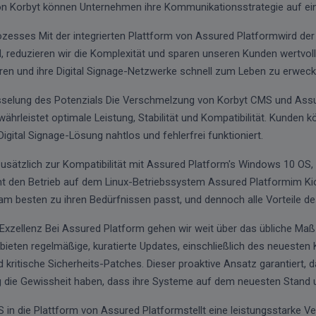
n Korbyt können Unternehmen ihre Kommunikationsstrategie auf ein
esses Mit der integrierten Plattform von Assured Platformwird der
, reduzieren wir die Komplexität und sparen unseren Kunden wertvolle
eren und ihre Digital Signage-Netzwerke schnell zum Leben zu erweck
selung des Potenzials Die Verschmelzung von Korbyt CMS und Assu
währleistet optimale Leistung, Stabilität und Kompatibilität. Kunden
gital Signage-Lösung nahtlos und fehlerfrei funktioniert.
usätzlich zur Kompatibilität mit Assured Platform's Windows 10 OS,
t den Betrieb auf dem Linux-Betriebssystem Assured Platformim Kios
am besten zu ihren Bedürfnissen passt, und dennoch alle Vorteile 
 Exzellenz Bei Assured Platform gehen wir weit über das übliche Ma
ieten regelmäßige, kuratierte Updates, einschließlich des neuesten 
kritische Sicherheits-Patches. Dieser proaktive Ansatz garantiert
ig die Gewissheit haben, dass ihre Systeme auf dem neuesten Stand u
 in die Plattform von Assured Platformstellt eine leistungsstarke Ve