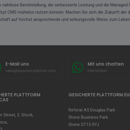
ie nahtlose Bereitstellung, die verbesserte Leistung und die Managed 
orbyt CMS mühelos nutzen können. Machen Sie sich die Zukunft der d
tschaft auf höchst ansprechende und wirkungsvolle Weise zum Leben
E-Mail uns
Mit uns chatten
sales@assured-platform.com
Hier klicken
HERTE PLATTFORM
GESICHERTE PLATTFORM E
CAS
Referat A5 Douglas Park
r Street, 2. Stock,
Stone Business Park
nce,
Stone ST15 0YJ
3,